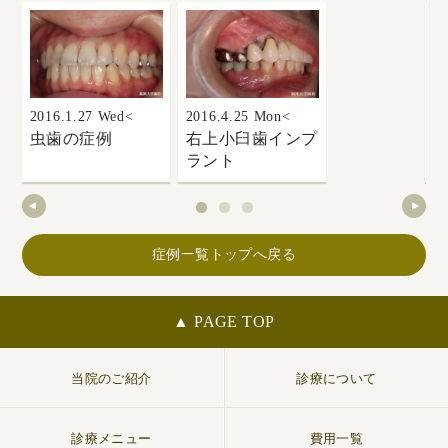
2016.1.27 Wed<
2016.4.25 Mon<
20
虫歯の症例
右上小臼歯インプ
ラント
傾
症例一覧トップへ戻る
▲ PAGE TOP
当院のご紹介
診療について
診療メニュー
費用一覧