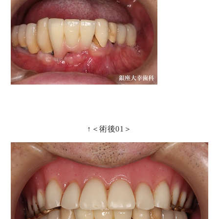
↑＜術後01＞