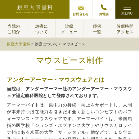
MENU
お問合わせ
お電話
当院の
診療に
診療
症例
診療時間
ご紹介
ついて
メニュー
一覧
アクセス
銀座大幸歯科
>
診療について
>
マウスピース
マウスピース制作
アンダーアーマー・マウスウェアとは
当院は、アンダーアーマー社のアンダーアーマー・マウスウ
ェア認定歯科医院として登録されております。
アーマーバイトは、集中力の持続・向上をサポートし、人間
が本来持つ潜在能力を引きだす全く新しいコンセプトのパフ
ォーマンス・マウスウェアです。アーマーバイトは、米国屈
指の医学校「ジョンズ・ホプキンス大学」やサウスカロライ
ナ州にある米軍の大学「ザ・シタデル」他などで、１５年に