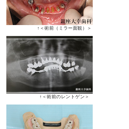
↑＜術前（ミラー面観）＞
↑＜術前のレントゲン＞