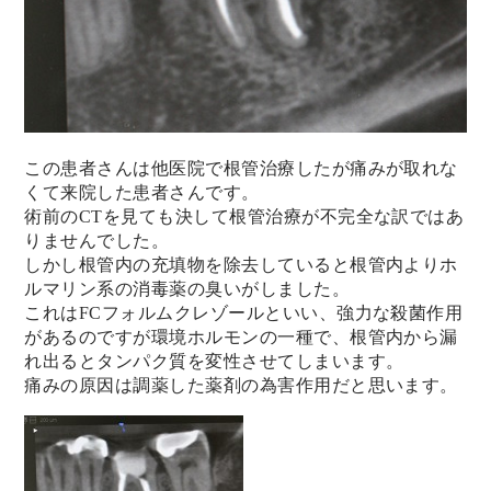
この患者さんは他医院で根管治療したが痛みが取れな
くて来院した
患者さんです。
術前のCTを見ても決して根管治療が不完全な訳ではあ
りませんで
した。
しかし根管内の充填物を除去していると根管内よりホ
ルマリン系の
消毒薬の臭いがしました。
これはFCフォルムクレゾールといい、
強力な殺菌作用
があるのですが環境ホルモンの一種で、
根管内から漏
れ出るとタンパク質を変性させてしまいます。
痛みの原因は調薬した薬剤の為害作用だと思います。