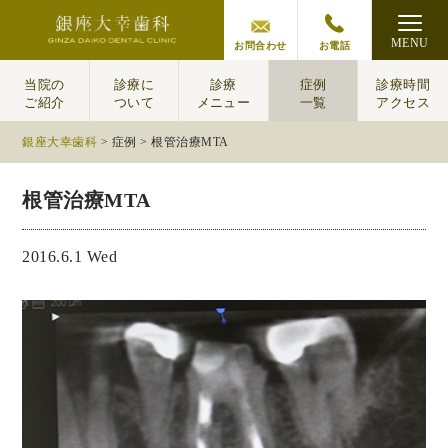
MENU
お問合わせ
お電話
当院の
診療に
診療
症例
診療時間
ご紹介
ついて
メニュー
一覧
アクセス
銀座大幸歯科
>
症例
>
根管治療MTA
根管治療MTA
2016.6.1 Wed