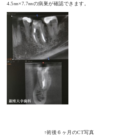
4.5㎜×7.7㎜の病巣が確認できます。
↑術後６ヶ月のCT写真