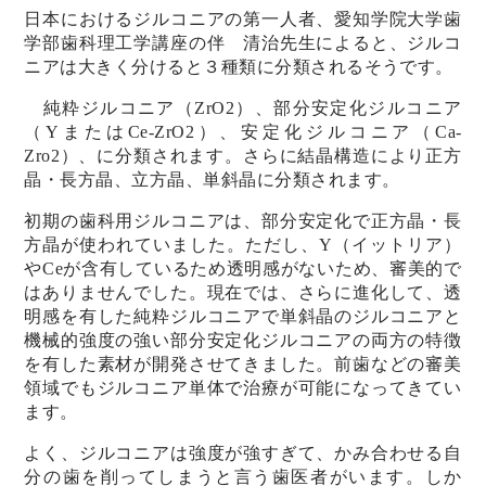
日本におけるジルコニアの第一人者、愛知学院大学歯
学部歯科理工学講座の伴 清治先生によると、ジルコ
ニアは大きく分けると３種類に分類されるそうです。
純粋ジルコニア（ZrO2）、部分安定化ジルコニア
（YまたはCe-ZrO2）、安定化ジルコニア（Ca-
Zro2）、に分類されます。さらに結晶構造により正方
晶・長方晶、立方晶、単斜晶に分類されます。
初期の歯科用ジルコニアは、部分安定化で正方晶・長
方晶が使われていました。ただし、Y（イットリア）
やCeが含有しているため透明感がないため、審美的で
はありませんでした。現在では、さらに進化して、透
明感を有した純粋ジルコニアで単斜晶のジルコニアと
機械的強度の強い部分安定化ジルコニアの両方の特徴
を有した素材が開発させてきました。前歯などの審美
領域でもジルコニア単体で治療が可能になってきてい
ます。
よく、ジルコニアは強度が強すぎて、かみ合わせる自
分の歯を削ってしまうと言う歯医者がいます。しか