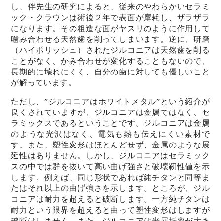
し、伴先生の研究によると、従来のやわらかいセラミ
ック・クラウンは術後２年で表面が摩耗し、ザラザラ
になります。その粗造な面がヤスリのように作用して
噛み合わせる天然歯を削ってしまいます。逆に、研磨
（ハイポリッシュ）されたジルコニアは天然歯を削る
ことがなく、かみ合わせが変化することもないので、
長期的に壊れにくく、自分の歯に対しても優しいこと
が解っています。
ただし、”ジルコニアはホワイトメタル”という紹介が
良くされていますが、ジルコニアは金属ではなく、セ
ラミックスであるということです。ジルコニアは金属
のような光沢はなく、電気も熱も伝えにくい素材で
す。また、塑性変形はほとんどせず、金属のような展
延性はありません。しかし、ジルコニアはセラミック
スの中では群を抜いて高い曲げ強さと破壊靭性値を示
します。例えば、同じ形状であれば純チタンと同等ま
たはそれ以上の曲げ強さを示します。ところが、ジル
コニアは耐力を超えると破断します。一方純チタンは
耐力という限界を超えると曲って塑性変形はしますが
破断はしません。また、ジルコニアは光屈折率が大き