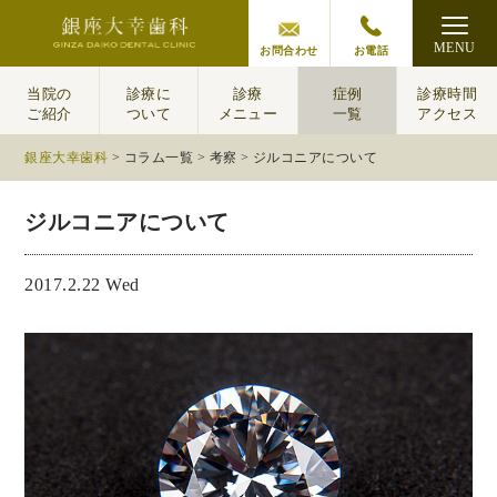
MENU
お問合わせ
お電話
当院の
診療に
診療
症例
診療時間
ご紹介
ついて
メニュー
一覧
アクセス
銀座大幸歯科
>
コラム一覧
>
考察
>
ジルコニアについて
ジルコニアについて
2017.2.22 Wed