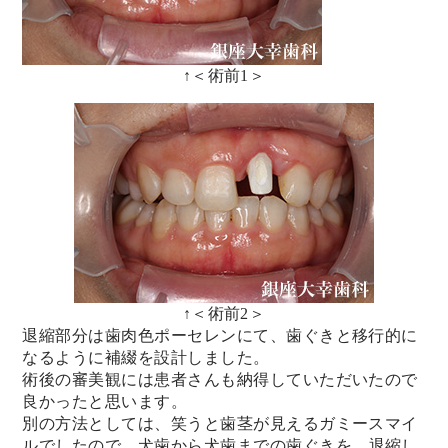
↑＜術前1＞
↑＜術前2＞
退縮部分は歯肉色ポーセレンにて、
歯ぐきと移行的に
なるように補綴を設計しました。
術後の審美観には患者さんも納得していただいたので
良かったと思
います。
別の方法としては、
笑うと歯茎が見えるガミースマイ
ルでしたので、
犬歯から犬歯までの歯ぐきを、
退縮し