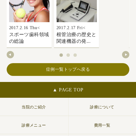
20
2017.2.16 Thu<
2017.2.17 Fri<
スポーツ歯科領域
根管治療の歴史と
（
の総論
関連機器の発...
症例一覧トップへ戻る
▲ PAGE TOP
当院のご紹介
診療について
診療メニュー
費用一覧