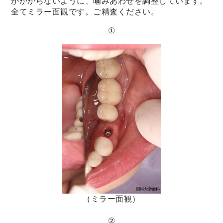
がかからないように、噛みあわせを調整しています。
全てミラー面観です。ご精査ください。
①
（ミラー面観）
②