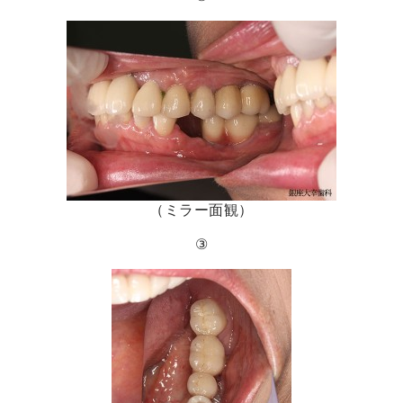
（ミラー面観）
③