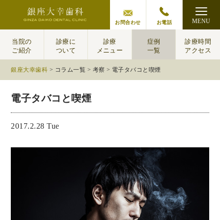
MENU
お問合わせ
お電話
当院の
診療に
診療
症例
診療時間
ご紹介
ついて
メニュー
一覧
アクセス
銀座大幸歯科
>
コラム一覧
>
考察
>
電子タバコと喫煙
電子タバコと喫煙
2017.2.28 Tue