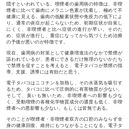
隠すといわれている。喫煙者の歯周病の特徴は、非喫
煙者に比べて歯肉にメラニン色素が沈着し、極めて不
健康に見える。歯肉の低酸素状態や免疫力の低下によ
り、通常の炎症が起こらないため、初期症状が自覚し
にくく、非喫煙者と比べ症状の進行が早い。そのた
め、症状が進行し、重症になってから気づくため治療
の予後が悪いのが特徴です。
現在、歯周病の対策として健康増進法のなかで禁煙が
謳われているが、患者にできるだけ無理のないかたち
で禁煙を促すことを考えると、電子タバコが禁煙の指
導、支援、誘導には有効だと思う。
電子タバコはニコチンを加熱し、その水蒸気を吸引す
るため、タバコに比べて圧倒的に有害物質が少ない。
そして、臭いも無いため、非喫煙者への影響も少な
く、受動喫煙の各種化学物質成分の濃度も低く、非喫
煙者への悪影響も少ない。もしくは皆無である。
そのことが喫煙者・非喫煙者双方の口腔のみならず全
身の健康回復、維持にもつながることになる。電子タ