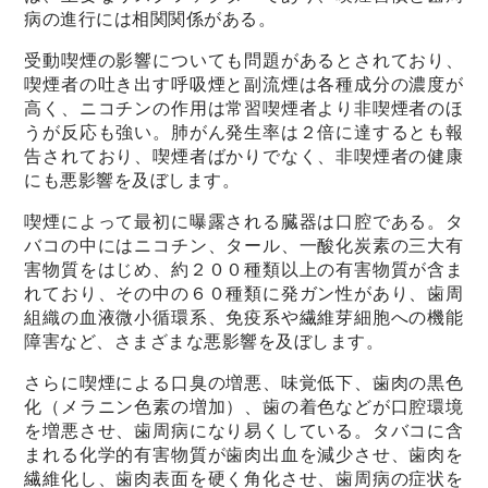
病の進行には相関関係がある。
受動喫煙の影響についても問題があるとされており、
喫煙者の吐き出す呼吸煙と副流煙は各種成分の濃度が
高く、ニコチンの作用は常習喫煙者より非喫煙者のほ
うが反応も強い。肺がん発生率は２倍に達するとも報
告されており、喫煙者ばかりでなく、非喫煙者の健康
にも悪影響を及ぼします。
喫煙によって最初に曝露される臓器は口腔である。タ
バコの中にはニコチン、タール、一酸化炭素の三大有
害物質をはじめ、約２００種類以上の有害物質が含ま
れており、その中の６０種類に発ガン性があり、歯周
組織の血液微小循環系、免疫系や繊維芽細胞への機能
障害など、さまざまな悪影響を及ぼします。
さらに喫煙による口臭の増悪、味覚低下、歯肉の黒色
化（メラニン色素の増加）、歯の着色などが口腔環境
を増悪させ、歯周病になり易くしている。タバコに含
まれる化学的有害物質が歯肉出血を減少させ、歯肉を
繊維化し、歯肉表面を硬く角化させ、歯周病の症状を