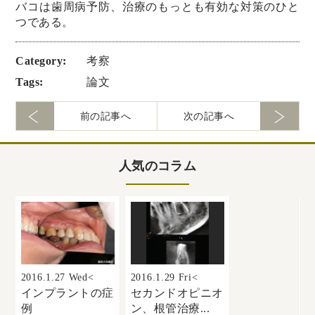
バコは歯周病予防、治療のもっとも有効な対策のひと
つである。
Category:
考察
Tags:
論文
前の記事へ
次の記事へ
人気のコラム
2016.1.27 Wed<
2016.1.29 Fri<
20
インプラントの症
セカンドオピニオ
例
ン、根管治療...